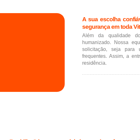
A sua escolha confiá
segurança em toda Vit
Além da qualidade do
humanizado. Nossa equ
solicitação, seja par
frequentes. Assim, a ent
residência.