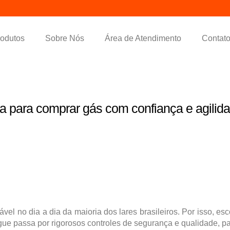
odutos
Sobre Nós
Área de Atendimento
Contat
ntrega de Gás de Cozinha em Vitór
a para comprar gás com confiança e agilida
l no dia a dia da maioria dos lares brasileiros. Por isso, esco
e passa por rigorosos controles de segurança e qualidade, pa